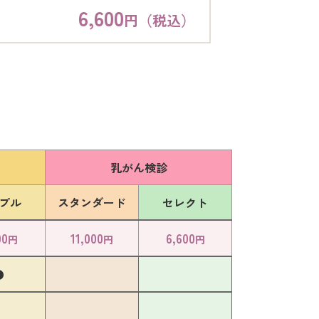
6,600
円（税込）
乳がん検診
プル
スタンダード
セレクト
00
11,000
6,600
円
円
円
●