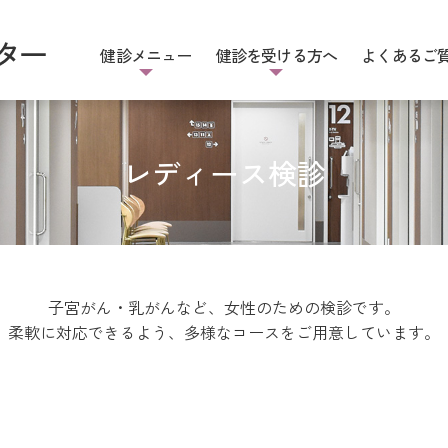
健診メニュー
健診を受ける方へ
よくあるご
いて
人間ドック
健診後の流れ
レディース検診
健診の注意事項
企業健診
各種書類ダウ
オプション
レディース検診
子宮がん・乳がんなど、女性のための検診です。
柔軟に対応できるよう、多様なコースをご用意しています。