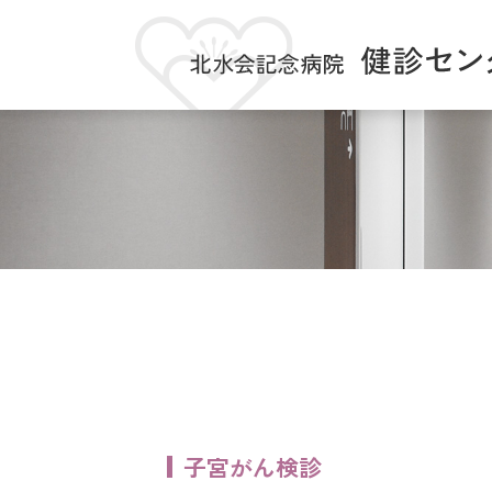
健診メニュー
健診を受ける方へ
健康診断
当日の受付につ
子宮がん検診