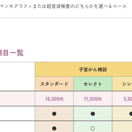
マンモグラフィまたは超音波検査のどちらかを選べるコース
項目一覧
子宮がん検診
スタンダード
セレクト
シン
16,500
11,000
5,5
円
円
●
●
●
〇